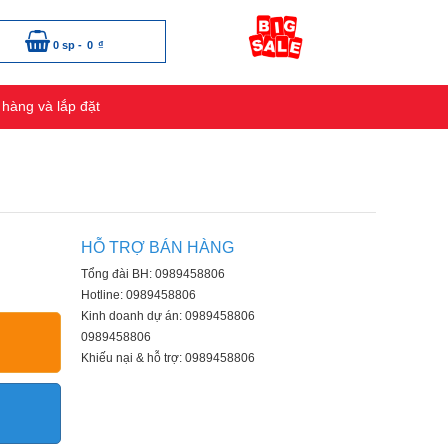
0 sp -
0
₫
 hàng và lắp đặt
HỖ TRỢ BÁN HÀNG
Tổng đài BH: 0989458806
Hotline: 0989458806
Kinh doanh dự án: 0989458806
0989458806
Khiếu nại & hỗ trợ: 0989458806