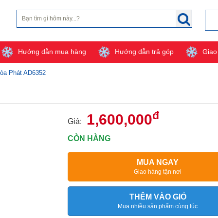
Hướng dẫn mua hàng
Hướng dẫn trả góp
Giao
òa Phát AD6352
đ
1,600,000
Giá:
CÒN HÀNG
MUA NGAY
Giao hàng tận nơi
THÊM VÀO GIỎ
Mua nhiều sản phẩm cùng lúc