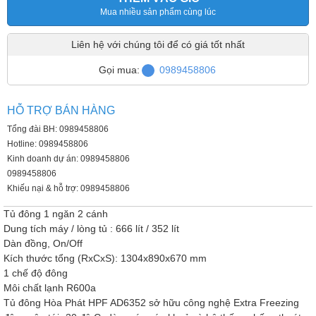
Mua nhiều sản phẩm cùng lúc
Liên hệ với chúng tôi để có giá tốt nhất
Gọi mua:
0989458806
HỖ TRỢ BÁN HÀNG
Tổng đài BH: 0989458806
Hotline: 0989458806
Kinh doanh dự án: 0989458806
0989458806
Khiếu nại & hỗ trợ: 0989458806
Tủ đông 1 ngăn 2 cánh
Dung tích máy / lòng tủ : 666 lít / 352 lít
Dàn đồng, On/Off
Kích thước tổng (RxCxS): 1304x890x670 mm
1 chế độ đông
Môi chất lạnh R600a
Tủ đông Hòa Phát HPF AD6352 sở hữu công nghệ Extra Freezing