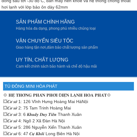
đông sâu tới -30 độ C, dàn máy nén khoẻ và hệ thống chống thoát
hơi lạnh với lớp bảo ôn dày 62mm
SẢN PHẨM CHÍNH HÃNG
Hàng hóa đa dạng, phong phú nhiều chủng loại
VẬN CHUYỂN SIÊU TỐC
Giao hàng tận nơi,đảm bảo chất lượng sản phẩm
UY TÍN, CHẤT LƯỢNG
Cam kết chính sách bảo hành và chế độ hậu mãi
TỦ ĐÔNG MINI HÒA PHÁT
💠
𝐇𝐄̣̂ 𝐓𝐇𝐎̂́𝐍𝐆 𝐏𝐇𝐀̂𝐍 𝐏𝐇𝐎̂́𝐈 Đ𝐈𝐄̣̂𝐍 𝐋𝐀̣𝐍𝐇 𝐇𝐎̀𝐀 𝐏𝐇𝐀́𝐓💠
💥𝑪𝒐̛ 𝒔𝒐̛̉ 1: 126 Vĩnh Hưng Hoàng Mai HàNội
💥𝑪𝒐̛ 𝒔𝒐̛̉ 2: 75 Tam Trinh Hoàng Mai
💥𝑪𝒐̛ 𝒔𝒐̛̉ 3: 6 𝑲𝒉𝒖𝒂̂́𝒚 𝑫𝒖𝒚 𝑻𝒊𝒆̂́𝒏 Thanh Xuân
💥𝑪𝒐̛ 𝒔𝒐̛̉ 4: Ngõ 2 Xã Đàn Hà Nội
💥𝑪𝒐̛ 𝒔𝒐̛̉ 5: 286 Nguyễn Xiển Thanh Xuân
💥𝑪𝒐̛ 𝒔𝒐̛̉ 6: 47 𝑪𝒖̛̣ 𝑲𝒉𝒐̂́𝒊 Long Biên Hà Nội