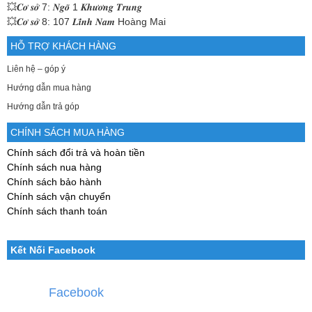
💥𝑪𝒐̛ 𝒔𝒐̛̉ 7: 𝑵𝒈𝒐̃ 1 𝑲𝒉𝒖̛𝒐̛𝒏𝒈 𝑻𝒓𝒖𝒏𝒈
💥𝑪𝒐̛ 𝒔𝒐̛̉ 8: 107 𝑳𝒊̃𝒏𝒉 𝑵𝒂𝒎 Hoàng Mai
HỖ TRỢ KHÁCH HÀNG
Liên hệ – góp ý
Hướng dẫn mua hàng
Hướng dẫn trả góp
CHÍNH SÁCH MUA HÀNG
Chính sách đổi trả và hoàn tiền
Chính sách nua hàng
Chính sách bảo hành
Chính sách vận chuyển
Chính sách thanh toán
Kết Nối Facebook
Facebook