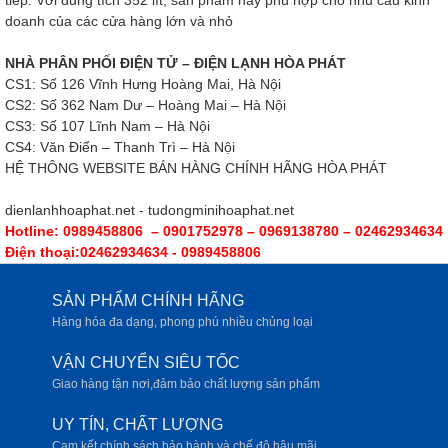
tiếp. Với dung tích 352 lít, sản phẩm này phù hợp cho nhu cầu kinh
doanh của các cửa hàng lớn và nhỏ
NHÀ PHÂN PHỐI ĐIỆN TỬ – ĐIỆN LẠNH HÒA PHÁT
CS1: Số 126 Vĩnh Hưng Hoàng Mai, Hà Nội
CS2: Số 362 Nam Dư – Hoàng Mai – Hà Nội
CS3: Số 107 Lĩnh Nam – Hà Nội
CS4: Văn Điển – Thanh Trì – Hà Nội
HỆ THÔNG WEBSITE BÁN HÀNG CHÍNH HÃNG HÒA PHÁT
dienlanhhoaphat.net - tudongminihoaphat.net
Hotline: 0989458806 – 0901752978 – 0969138780 – 02462934634
Điện thoại:02462934634 - 0989458806
SẢN PHẨM CHÍNH HÃNG
Hàng hóa đa dạng, phong phú nhiều chủng loại
VẬN CHUYỂN SIÊU TỐC
Giao hàng tận nơi,đảm bảo chất lượng sản phẩm
UY TÍN, CHẤT LƯỢNG
Cam kết chính sách bảo hành và chế độ hậu mãi