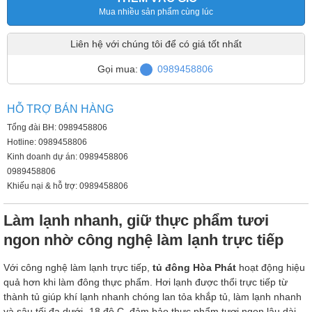
Mua nhiều sản phẩm cùng lúc
Liên hệ với chúng tôi để có giá tốt nhất
Gọi mua:
0989458806
HỖ TRỢ BÁN HÀNG
Tổng đài BH: 0989458806
Hotline: 0989458806
Kinh doanh dự án: 0989458806
0989458806
Khiếu nại & hỗ trợ: 0989458806
Làm lạnh nhanh, giữ thực phẩm tươi
ngon nhờ công nghệ làm lạnh trực tiếp
Với công nghệ làm lạnh trực tiếp,
tủ đông Hòa Phát
hoạt động hiệu
quả hơn khi làm đông thực phẩm. Hơi lạnh được thổi trực tiếp từ
thành tủ giúp khí lạnh nhanh chóng lan tỏa khắp tủ, làm lạnh nhanh
và sâu tối đa dưới -18 độ C, đảm bảo thực phẩm tươi ngon lâu dài.