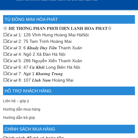
TỦ ĐÔNG MINI HÒA PHÁT
💠
𝐇𝐄̣̂ 𝐓𝐇𝐎̂́𝐍𝐆 𝐏𝐇𝐀̂𝐍 𝐏𝐇𝐎̂́𝐈 Đ𝐈𝐄̣̂𝐍 𝐋𝐀̣𝐍𝐇 𝐇𝐎̀𝐀 𝐏𝐇𝐀́𝐓💠
💥𝑪𝒐̛ 𝒔𝒐̛̉ 1: 126 Vĩnh Hưng Hoàng Mai HàNội
💥𝑪𝒐̛ 𝒔𝒐̛̉ 2: 75 Tam Trinh Hoàng Mai
💥𝑪𝒐̛ 𝒔𝒐̛̉ 3: 6 𝑲𝒉𝒖𝒂̂́𝒚 𝑫𝒖𝒚 𝑻𝒊𝒆̂́𝒏 Thanh Xuân
💥𝑪𝒐̛ 𝒔𝒐̛̉ 4: Ngõ 2 Xã Đàn Hà Nội
💥𝑪𝒐̛ 𝒔𝒐̛̉ 5: 286 Nguyễn Xiển Thanh Xuân
💥𝑪𝒐̛ 𝒔𝒐̛̉ 6: 47 𝑪𝒖̛̣ 𝑲𝒉𝒐̂́𝒊 Long Biên Hà Nội
💥𝑪𝒐̛ 𝒔𝒐̛̉ 7: 𝑵𝒈𝒐̃ 1 𝑲𝒉𝒖̛𝒐̛𝒏𝒈 𝑻𝒓𝒖𝒏𝒈
💥𝑪𝒐̛ 𝒔𝒐̛̉ 8: 107 𝑳𝒊̃𝒏𝒉 𝑵𝒂𝒎 Hoàng Mai
HỖ TRỢ KHÁCH HÀNG
Liên hệ – góp ý
Hướng dẫn mua hàng
Hướng dẫn trả góp
CHÍNH SÁCH MUA HÀNG